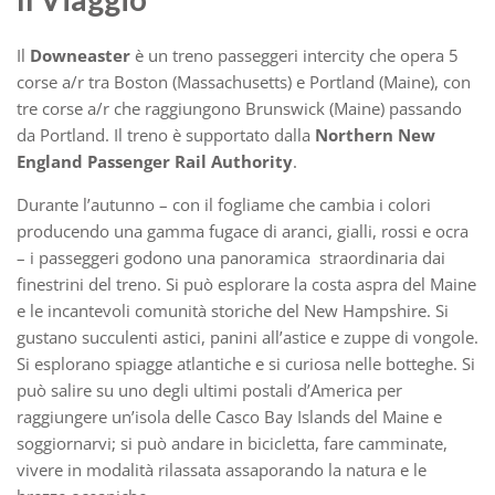
Il
Downeaster
è un treno passeggeri intercity che opera 5
corse a/r tra Boston (Massachusetts) e Portland (Maine), con
tre corse a/r che raggiungono Brunswick (Maine) passando
da Portland. Il treno è supportato dalla
Northern New
England Passenger Rail Authority
.
Durante l’autunno – con il fogliame che cambia i colori
producendo una gamma fugace di aranci, gialli, rossi e ocra
– i passeggeri godono una panoramica straordinaria dai
finestrini del treno. Si può esplorare la costa aspra del Maine
e le incantevoli comunità storiche del New Hampshire. Si
gustano succulenti astici, panini all’astice e zuppe di vongole.
Si esplorano spiagge atlantiche e si curiosa nelle botteghe. Si
può salire su uno degli ultimi postali d’America per
raggiungere un’isola delle Casco Bay Islands del Maine e
soggiornarvi; si può andare in bicicletta, fare camminate,
vivere in modalità rilassata assaporando la natura e le