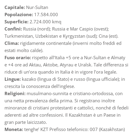
Capitale:
Nur-Sultan
Popolazione:
17.584.000
Superficie:
2.724.000 kmq
Confini:
Russia (nord); Russia e Mar Caspio (ovest);
Turkmenistan, Uzbekistan e Kyrgyzstan (sud); Cina (est).
Clima:
rigidamente continentale (inverni molto freddi ed
estati molto calde).
Fuso orario:
rispetto all’Italia +5 ore a Nur-Sultan e Almaty
e +4 ore ad Aktau, Aktobe, Atyrau e Uralsk. Tale differenza si
riduce di un’ora quando in Italia è in vigore l’ora legale.
Lingue:
kazako (lingua di Stato) e russo (lingua ufficiale); in
crescita la conoscenza dell’inglese.
Religioni:
musulmano-sunnita e cristiano-ortodossa, con
una netta prevalenza della prima. Si registrano inoltre
minoranze di cristiani protestanti e cattolici, nonché di fedeli
aderenti ad altre confessioni. Il Kazakhstan è un Paese in
gran parte laicizzato.
Moneta:
tenghe’ KZT Prefisso telefonico: 007 (Kazakhstan)