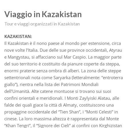
Viaggio in Kazakistan
Tour e viaggi organizzati in Kazakistan
KAZAKISTAN:
Il Kazakistan è il nono paese al mondo per estensione, circa
nove volte l’Italia. Due delle sue province occidentali, Atyrau
e Mangystau, si affacciano sul Mar Caspio. La maggior parte
del suo territorio è costituito da pianure coperte da steppa,
enormi praterie senza ombra di alberi. La zona delle steppe
settentrionali nota come Saryarka (letteralmente: “entroterra
giallo”), rientra nella lista dei Patrimoni Mondiali
dell’Umanità. Alte catene montuose si trovano sui suoi
confini orientali e meridionali. I Monti Zaylyiski Alatau, alle
falde dei quali giace la città di Almaty, costituiscono una
propaggine occidentale del “Tien Shan”, i “Monti Celesti” in
cinese. La loro massima altezza è rappresentata dal Monte
“Khan Tengri”, il “Signore dei Cieli” ai confini con Kirghizistan