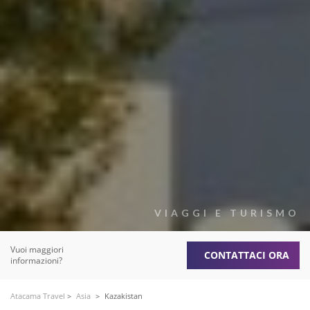
VIAGGI E TURISMO
Vuoi maggiori
CONTATTACI ORA
informazioni?
Atacama Travel
>
Asia
>
Kazakistan