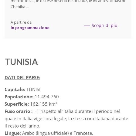
mercati locali, le distese desertiche di Douz, le incantevoli oasi di
Chebika ...
A partire da
Scopri di più
in programmazione
TUNISIA
DATI DEL PAESE:
Capitale:
TUNISI
Popolazione:
11.494.760
Superficie:
162.155 km²
Fuso orario :
-1 rispetto all’Italia durante il periodo nel
quale in Italia vige l’ora legale; la stessa ora italiana durante
il resto dell’anno.
Lingue
: Arabo (lingua ufficiale) e Francese.