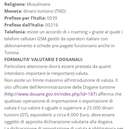
Religione:
Musulmana
Moneta:
dinaro tunisino (TND)
Prefisso per l’Italia:
0039
Prefisso dall’Italia:
00216
Telefonia:
esiste un accordo di « roaming » grazie al quale i
telefoni cellulari GSM gestiti da operatori italiani con
abbonamento e schede pre-pagate funzionano anche in
Tunisia.
FORMALITA’ VALUTARIE E DOGANALI:
Particolare attenzione dovrà essere prestata da quanti
intendano importare (e riesportare) valuta.
Non esiste un limite massimo all’introduzione di valuta. Il
sito ufficiale dell’Amministrazione delle Dogane tunisine
(
http://www.douane.gov.tn/index.php?id=187
) afferma che
qualsiasi operazione di importazione o esportazione di
valuta il cui valore è uguale o superiore a 25.000 dinari
tunisini (DT), equivalenti a circa 8.000 Euro, deve essere
oggetto di apposita dichiarazione valutaria alla dogana.
La dichiarazione di importazione di valuta è obbligatoria per