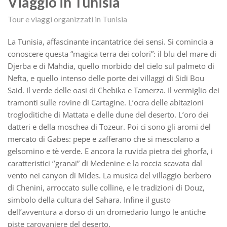
Viaggio in Tunisia
Tour e viaggi organizzati in Tunisia
La Tunisia, affascinante incantatrice dei sensi. Si comincia a
conoscere questa “magica terra dei colori”: il blu del mare di
Djerba e di Mahdia, quello morbido del cielo sul palmeto di
Nefta, e quello intenso delle porte dei villaggi di Sidi Bou
Said. Il verde delle oasi di Chebika e Tamerza. Il vermiglio dei
tramonti sulle rovine di Cartagine. L’ocra delle abitazioni
trogloditiche di Mattata e delle dune del deserto. L’oro dei
datteri e della moschea di Tozeur. Poi ci sono gli aromi del
mercato di Gabes: pepe e zafferano che si mescolano a
gelsomino e tè verde. E ancora la ruvida pietra dei ghorfa, i
caratteristici ‘’granai” di Medenine e la roccia scavata dal
vento nei canyon di Mides. La musica del villaggio berbero
di Chenini, arroccato sulle colline, e le tradizioni di Douz,
simbolo della cultura del Sahara. Infine il gusto
dell’avventura a dorso di un dromedario lungo le antiche
piste carovaniere del deserto.