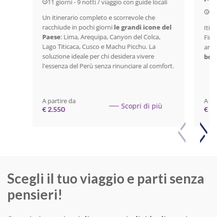
11 giorni - 9 notti / viaggio con guide locali
6 
Un itinerario completo e scorrevole che
racchiude in pochi giorni
le grandi icone del
Itin
Paese
: Lima, Arequipa, Canyon del Colca,
Finl
Lago Titicaca, Cusco e Machu Picchu. La
aree 
soluzione ideale per chi desidera vivere
bor
l'essenza del Perù senza rinunciare al comfort.
A partire da
A pa
Scopri di più
€ 2.550
€ 2.
Scegli il tuo viaggio e parti senza
pensieri!