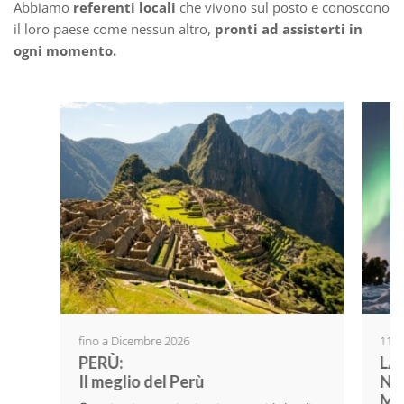
Abbiamo
referenti locali
che vivono sul posto e conoscono
il loro paese come nessun altro,
pronti ad assisterti in
ogni momento.
fino a Dicembre 2026
11 f
PERÙ:
LA
Il meglio del Perù
NO
Men