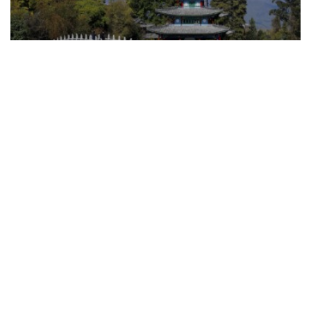
Cina:
tra storia e tradizioni millenarie
Kenya:
il fascino dell’Africa e safari indimenticabili