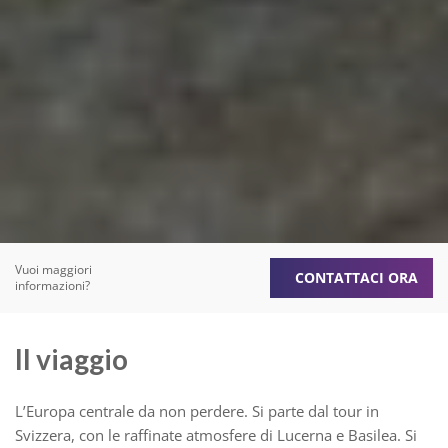
Vuoi maggiori
CONTATTACI ORA
informazioni?
Il viaggio
L’Europa centrale da non perdere. Si parte dal tour in
Svizzera, con le raffinate atmosfere di Lucerna e Basilea. Si