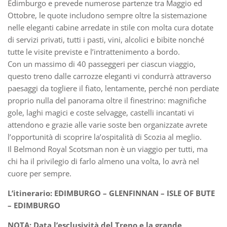
Edimburgo e prevede numerose partenze tra Maggio ed
Ottobre, le quote includono sempre oltre la sistemazione
nelle eleganti cabine arredate in stile con molta cura dotate
di servizi privati, tutti i pasti, vini, alcolici e bibite nonché
tutte le visite previste e l’intrattenimento a bordo.
Con un massimo di 40 passeggeri per ciascun viaggio,
questo treno dalle carrozze eleganti vi condurrà attraverso
paesaggi da togliere il fiato, lentamente, perché non perdiate
proprio nulla del panorama oltre il finestrino: magnifiche
gole, laghi magici e coste selvagge, castelli incantati vi
attendono e grazie alle varie soste ben organizzate avrete
l’opportunità di scoprire la’ospitalità di Scozia al meglio.
Il Belmond Royal Scotsman non è un viaggio per tutti, ma
chi ha il privilegio di farlo almeno una volta, lo avrà nel
cuore per sempre.
L’itinerario:
EDIMBURGO – GLENFINNAN – ISLE OF BUTE
– EDIMBURGO
NOTA: Data l’esclusività del Treno e la grande